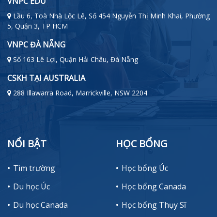
VNPC EDU
Lầu 6, Toà Nhà Lộc Lê, Số 454 Nguyễn Thị Minh Khai, Phường
5, Quận 3, TP HCM
VNPC ĐÀ NẴNG
Số 163 Lê Lợi, Quận Hải Châu, Đà Nẵng
CSKH TẠI AUSTRALIA
288 Illawarra Road, Marrickville, NSW 2204
NỔI BẬT
HỌC BỔNG
Tìm trường
Học bổng Úc
Du học Úc
Học bổng Canada
Du học Canada
Học bổng Thụy Sĩ