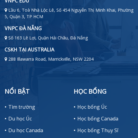
VNPC EDU
Lầu 6, Toà Nhà Lộc Lê, Số 454 Nguyễn Thị Minh Khai, Phường
5, Quận 3, TP HCM
VNPC ĐÀ NẴNG
Số 163 Lê Lợi, Quận Hải Châu, Đà Nẵng
CSKH TẠI AUSTRALIA
288 Illawarra Road, Marrickville, NSW 2204
NỔI BẬT
HỌC BỔNG
Tìm trường
Học bổng Úc
Du học Úc
Học bổng Canada
Du học Canada
Học bổng Thụy Sĩ