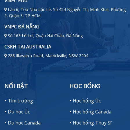
VNPC EDU
Lầu 6, Toà Nhà Lộc Lê, Số 454 Nguyễn Thị Minh Khai, Phường
5, Quận 3, TP HCM
VNPC ĐÀ NẴNG
Số 163 Lê Lợi, Quận Hải Châu, Đà Nẵng
CSKH TẠI AUSTRALIA
288 Illawarra Road, Marrickville, NSW 2204
NỔI BẬT
HỌC BỔNG
Tìm trường
Học bổng Úc
Du học Úc
Học bổng Canada
Du học Canada
Học bổng Thụy Sĩ