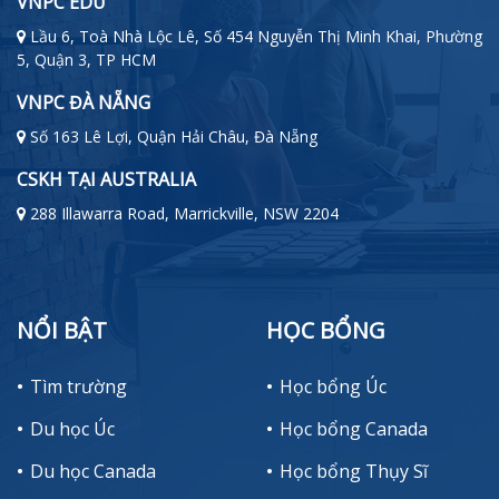
VNPC EDU
Lầu 6, Toà Nhà Lộc Lê, Số 454 Nguyễn Thị Minh Khai, Phường
5, Quận 3, TP HCM
VNPC ĐÀ NẴNG
Số 163 Lê Lợi, Quận Hải Châu, Đà Nẵng
CSKH TẠI AUSTRALIA
288 Illawarra Road, Marrickville, NSW 2204
NỔI BẬT
HỌC BỔNG
Tìm trường
Học bổng Úc
Du học Úc
Học bổng Canada
Du học Canada
Học bổng Thụy Sĩ