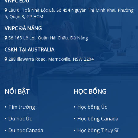
VNPC EDU
Lầu 6, Toà Nhà Lộc Lê, Số 454 Nguyễn Thị Minh Khai, Phường
5, Quận 3, TP HCM
VNPC ĐÀ NẴNG
Số 163 Lê Lợi, Quận Hải Châu, Đà Nẵng
CSKH TẠI AUSTRALIA
288 Illawarra Road, Marrickville, NSW 2204
NỔI BẬT
HỌC BỔNG
Tìm trường
Học bổng Úc
Du học Úc
Học bổng Canada
Du học Canada
Học bổng Thụy Sĩ