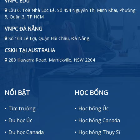
VNPC EDU
Lầu 6, Toà Nhà Lộc Lê, Số 454 Nguyễn Thị Minh Khai, Phường
5, Quận 3, TP HCM
VNPC ĐÀ NẴNG
Số 163 Lê Lợi, Quận Hải Châu, Đà Nẵng
CSKH TẠI AUSTRALIA
288 Illawarra Road, Marrickville, NSW 2204
NỔI BẬT
HỌC BỔNG
Tìm trường
Học bổng Úc
Du học Úc
Học bổng Canada
Du học Canada
Học bổng Thụy Sĩ