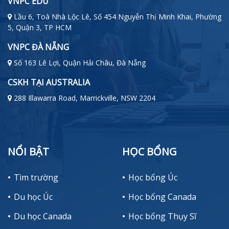
VNPC EDU
Lầu 6, Toà Nhà Lộc Lê, Số 454 Nguyễn Thị Minh Khai, Phường
5, Quận 3, TP HCM
VNPC ĐÀ NẴNG
Số 163 Lê Lợi, Quận Hải Châu, Đà Nẵng
CSKH TẠI AUSTRALIA
288 Illawarra Road, Marrickville, NSW 2204
NỔI BẬT
HỌC BỔNG
Tìm trường
Học bổng Úc
Du học Úc
Học bổng Canada
Du học Canada
Học bổng Thụy Sĩ