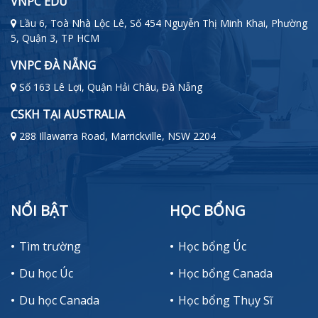
VNPC EDU
Lầu 6, Toà Nhà Lộc Lê, Số 454 Nguyễn Thị Minh Khai, Phường
5, Quận 3, TP HCM
VNPC ĐÀ NẴNG
Số 163 Lê Lợi, Quận Hải Châu, Đà Nẵng
CSKH TẠI AUSTRALIA
288 Illawarra Road, Marrickville, NSW 2204
NỔI BẬT
HỌC BỔNG
Tìm trường
Học bổng Úc
Du học Úc
Học bổng Canada
Du học Canada
Học bổng Thụy Sĩ