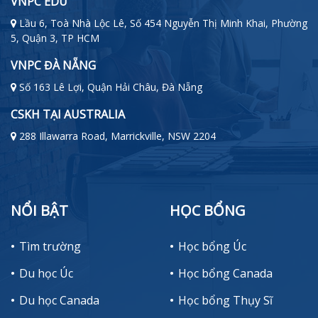
VNPC EDU
Lầu 6, Toà Nhà Lộc Lê, Số 454 Nguyễn Thị Minh Khai, Phường
5, Quận 3, TP HCM
VNPC ĐÀ NẴNG
Số 163 Lê Lợi, Quận Hải Châu, Đà Nẵng
CSKH TẠI AUSTRALIA
288 Illawarra Road, Marrickville, NSW 2204
NỔI BẬT
HỌC BỔNG
Tìm trường
Học bổng Úc
Du học Úc
Học bổng Canada
Du học Canada
Học bổng Thụy Sĩ