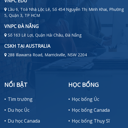
VNPC EDU
Lầu 6, Toà Nhà Lộc Lê, Số 454 Nguyễn Thị Minh Khai, Phường
5, Quận 3, TP HCM
VNPC ĐÀ NẴNG
Số 163 Lê Lợi, Quận Hải Châu, Đà Nẵng
CSKH TẠI AUSTRALIA
288 Illawarra Road, Marrickville, NSW 2204
NỔI BẬT
HỌC BỔNG
Tìm trường
Học bổng Úc
Du học Úc
Học bổng Canada
Du học Canada
Học bổng Thụy Sĩ