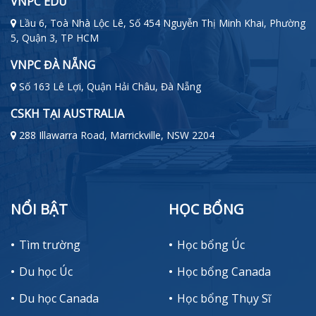
VNPC EDU
Lầu 6, Toà Nhà Lộc Lê, Số 454 Nguyễn Thị Minh Khai, Phường
5, Quận 3, TP HCM
VNPC ĐÀ NẴNG
Số 163 Lê Lợi, Quận Hải Châu, Đà Nẵng
CSKH TẠI AUSTRALIA
288 Illawarra Road, Marrickville, NSW 2204
NỔI BẬT
HỌC BỔNG
Tìm trường
Học bổng Úc
Du học Úc
Học bổng Canada
Du học Canada
Học bổng Thụy Sĩ