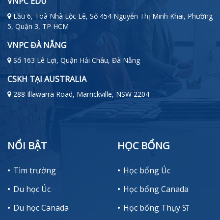
VNPC EDU
Lầu 6, Toà Nhà Lộc Lê, Số 454 Nguyễn Thị Minh Khai, Phường
5, Quận 3, TP HCM
VNPC ĐÀ NẴNG
Số 163 Lê Lợi, Quận Hải Châu, Đà Nẵng
CSKH TẠI AUSTRALIA
288 Illawarra Road, Marrickville, NSW 2204
NỔI BẬT
HỌC BỔNG
Tìm trường
Học bổng Úc
Du học Úc
Học bổng Canada
Du học Canada
Học bổng Thụy Sĩ