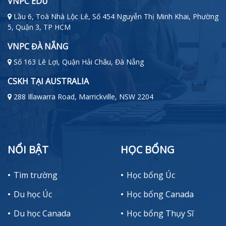
VNPC EDU
Lầu 6, Toà Nhà Lộc Lê, Số 454 Nguyễn Thị Minh Khai, Phường
5, Quận 3, TP HCM
VNPC ĐÀ NẴNG
Số 163 Lê Lợi, Quận Hải Châu, Đà Nẵng
CSKH TẠI AUSTRALIA
288 Illawarra Road, Marrickville, NSW 2204
NỔI BẬT
HỌC BỔNG
Tìm trường
Học bổng Úc
Du học Úc
Học bổng Canada
Du học Canada
Học bổng Thụy Sĩ