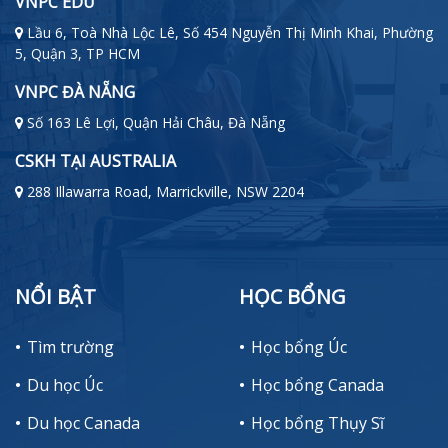
VNPC EDU
Lầu 6, Toà Nhà Lộc Lê, Số 454 Nguyễn Thị Minh Khai, Phường
5, Quận 3, TP HCM
VNPC ĐÀ NẴNG
Số 163 Lê Lợi, Quận Hải Châu, Đà Nẵng
CSKH TẠI AUSTRALIA
288 Illawarra Road, Marrickville, NSW 2204
NỔI BẬT
HỌC BỔNG
Tìm trường
Học bổng Úc
Du học Úc
Học bổng Canada
Du học Canada
Học bổng Thụy Sĩ