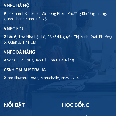
VNPC HÀ NỘI
Tòa nhà HKT, Số 85 Vũ Tông Phan, Phường Khương Trung,
Quận Thanh Xuân, Hà Nội
VNPC EDU
Lầu 6, Toà Nhà Lộc Lê, Số 454 Nguyễn Thị Minh Khai, Phường
5, Quận 3, TP HCM
VNPC ĐÀ NẴNG
Số 163 Lê Lợi, Quận Hải Châu, Đà Nẵng
CSKH TẠI AUSTRALIA
288 Illawarra Road, Marrickville, NSW 2204
NỔI BẬT
HỌC BỔNG