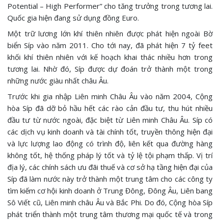
Potential – High Performer” cho tăng trưởng trong tương lai.
Quốc gia hiện đang sử dụng đồng Euro.
Một trữ lương lớn khí thiên nhiên được phát hiện ngoài Bờ
biển Síp vào năm 2011. Cho tới nay, đã phát hiện 7 tỷ feet
khối khí thiên nhiên với kế hoạch khai thác nhiều hơn trong
tương lai. Nhờ đó, Síp được dự đoán trở thành một trong
những nước giàu nhất châu Âu.
Trước khi gia nhập Liên minh Châu Âu vào năm 2004, Cộng
hòa Síp đã dỡ bỏ hầu hết các rào cản đầu tư, thu hút nhiều
đầu tư từ nước ngoài, đặc biệt từ Liên minh Châu Âu. Síp có
các dịch vụ kinh doanh và tài chính tốt, truyền thông hiện đại
và lực lượng lao động có trình độ, liên kết qua đường hàng
không tốt, hệ thống pháp lý tốt và tỷ lệ tội phạm thấp. Vị trí
địa lý, các chính sách ưu đãi thuế và cơ sở hạ tầng hiện đại của
Síp đã làm nước này trở thành một trung tâm cho các công ty
tìm kiếm cơ hội kinh doanh ở Trung Đông, Đông Âu, Liên bang
Sô Viết cũ, Liên minh châu Âu và Bắc Phi. Do đó, Cộng hòa Síp
phát triển thành một trung tâm thương mại quốc tế và trong