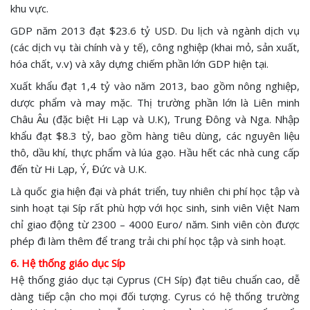
khu vực.
GDP năm 2013 đạt $23.6 tỷ USD. Du lịch và ngành dịch vụ
(các dịch vụ tài chính và y tế), công nghiệp (khai mỏ, sản xuất,
hóa chất, v.v) và xây dựng chiếm phần lớn GDP hiện tại.
Xuất khẩu đạt 1,4 tỷ vào năm 2013, bao gồm nông nghiệp,
dược phẩm và may mặc. Thị trường phần lớn là Liên minh
Châu Âu (đặc biệt Hi Lạp và U.K), Trung Đông và Nga. Nhập
khẩu đạt $8.3 tỷ, bao gồm hàng tiêu dùng, các nguyên liệu
thô, dầu khí, thực phẩm và lúa gạo. Hầu hết các nhà cung cấp
đến từ Hi Lạp, Ý, Đức và U.K.
Là quốc gia hiện đại và phát triển, tuy nhiên
chi phí học tập và
sinh hoạt tại Síp rất phù hợp với học sinh, sinh viên Việt Nam
chỉ giao động từ 2300 – 4000 Euro/ năm. Sinh viên còn được
phép đi làm thêm để trang trải chi phí học tập và sinh hoạt.
6. Hệ thống giáo dục Síp
Hệ thống giáo dục tại Cyprus (CH Síp) đạt tiêu chuẩn cao, dễ
dàng tiếp cận cho mọi đối tượng. Cyrus có hệ thống trường