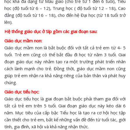
học khá đa dạng từ Mẫu giáo (cho trẻ từ 1 đến 6 tuổi), Tiểu
học (độ tuổi từ 6 – 12), Trung học ( độ tuổi từ 12 – 18), Cao
đẳng (độ tuổi từ 16 – 18), cho đến hệ Đại học (từ 18 tuổi trở
lên).
Hệ thống giáo dục ở Síp gồm các giai đoạn sau:
Giáo dục mầm non:
Giáo dục mầm non là bắt buộc đối với tất cả trẻ em từ 4- 5
tuổi. Trẻ em cũng có thể bắt đầu đi học từ năm 3 tuổi. Giai
đoạn giáo dục này nhằm tạo ra một trường phát triển nhân
cách lành mạnh cho trẻ. Đồng thời, giáo dục mầm non cũng
giúp trẻ em nhận ra khả năng riêng của bản thân và phát huy
chúng.
Giáo dục tiểu học:
Giáo dục tiểu học là giai đoạn bắt buộc phải tham gia đối với
tất cả trẻ em trên 5 tuổi. Giai đoạn giáo dục này kéo dài 6
năm. Mục tiêu của cấp bậc Tiểu học là tạo ra cơ hội học tập
cần thiết cho trẻ em, bất kể những vấn đề đến từ tuổi tác, giới
tính, gia đình, xã hội và khả năng nhận thức.