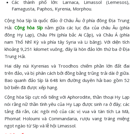
Các thành phố lớn: Larnaca, Limassol (Lemesos),
Famagusta, Paphos, Kyrenia, Morphou.
Cộng hòa Síp là quốc đảo ở Châu Âu ở phía đông Địa Trung
Hải.
Cộng hòa Síp
nằm giữa các lục địa của châu Âu (phía
đông Hy Lạp), Châu Phi (phía bắc Ai Cập), và Châu Á (phía
nam Thổ Nhĩ Kỳ và phía tây Syria và Li băng). Với diện tích
khoảng 9,251 kilomet vuông, đây là hòn đảo lớn thứ ba ở Địa
Trung Hải.
Hai dãy núi Kyrenias và Troodhos chiếm phần lớn đất đai
trên đảo, và bị phân cách bởi đồng bằng trũng trải dài ở giữa.
Bao quanh đảo Síp là 648 km đường duyên hải bao gồm 52
bờ biển đã được xếp hạng.
Cộng hòa Síp cực nổi tiếng với Aphorodite, thần thoại Hy Lạp
nói rằng nữ thần tình yêu của Hy Lạp được sinh ra ở đây; các
tảng đá rắn, các ngôi mộ của các vị vua và tàn tích La Mã,
Phomat Holoumi và Commandaria, rượu vang tráng miệng
ngọt ngào từ Síp và lễ hội Limassol.