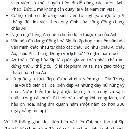
sinh viên có thể chuyển tiếp đi dễ dàng các nước Anh,
Pháp, Đức,… mà không cần quay lại Việt Nam xin Visa
Cơ hội định cư dễ dàng: sinh viên tốt nghiệp được ở lại 9
tháng để tìm việc theo quy định của cộng đồng chung
châu Âu
Ngôn ngữ tiếng Anh tiêu chuẩn do là thuộc địa của Anh
Văn hóa đa dạng: Cộng hoà Síp là tập hợp các nền văn hóa
văn minh khác nhau từ khắp các châu lục như (châu Á, châu
Âu, châu Phi, Trung Đông) với lịch sử 10 nghìn năm tuổi
An toàn: Cộng hòa Síp là quốc gia an toàn nhất châu Âu,
đứng thứ 3 thế giới. Tỷ lệ tội phạm và tai nạn giao thông
thấp nhất châu Âu
Là quốc gia tươi đẹp, được ví như viên ngọc Địa Trung
Hải với bờ biển dài, bãi biển đẹp và những dãy núi hùng vỹ
nhất. Nước biển tại đây được đánh giá là trong và sạch
nhất trong các nước EU với bầu không khí trong lành, khí
hậu ôn hòa, nắng ấm quanh năm (một năm có hơn 300
ngày nắng ấm áp)
Với hệ thống giáo dục tiên tiến và hiện đại, học tập tại Síp
đang là lựa chọn hàng đầu của các bạn học sinh và phụ huynh