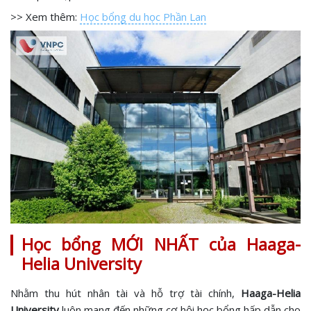
>> Xem thêm:
Học bổng du học Phần Lan
Học bổng MỚI NHẤT của Haaga-
Helia University
Nhằm thu hút nhân tài và hỗ trợ tài chính,
Haaga-Helia
University
luôn mang đến những cơ hội học bổng hấp dẫn cho