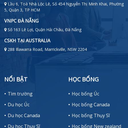
Lầu 6, Toà Nhà Lộc Lê, Số 454 Nguyễn Thị Minh Khai, Phường
5, Quận 3, TP HCM
VNPC ĐÀ NẴNG
Số 163 Lê Lợi, Quận Hải Châu, Đà Nẵng
CSKH TẠI AUSTRALIA
288 Illawarra Road, Marrickville, NSW 2204
NỔI BẬT
HỌC BỔNG
Tìm trường
Học bổng Úc
Du học Úc
Học bổng Canada
Du học Canada
Học bổng Thụy Sĩ
Du học Thụy Sĩ
Học bổng New zealand