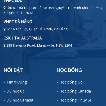
VNPC EDU
Lầu 6, Toà Nhà Lộc Lê, Số 454 Nguyễn Thị Minh Khai, Phường
5, Quận 3, TP HCM
VNPC ĐÀ NẴNG
Số 163 Lê Lợi, Quận Hải Châu, Đà Nẵng
CSKH TẠI AUSTRALIA
288 Illawarra Road, Marrickville, NSW 2204
NỔI BẬT
HỌC BỔNG
Tìm trường
Học bổng Úc
Du học Úc
Học bổng Canada
Du học Canada
Học bổng Thụy Sĩ