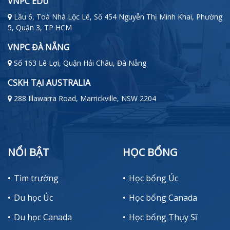
VNPC EDU
Lầu 6, Toà Nhà Lộc Lê, Số 454 Nguyễn Thị Minh Khai, Phường
5, Quận 3, TP HCM
VNPC ĐÀ NẴNG
Số 163 Lê Lợi, Quận Hải Châu, Đà Nẵng
CSKH TẠI AUSTRALIA
288 Illawarra Road, Marrickville, NSW 2204
NỔI BẬT
HỌC BỔNG
Tìm trường
Học bổng Úc
Du học Úc
Học bổng Canada
Du học Canada
Học bổng Thụy Sĩ