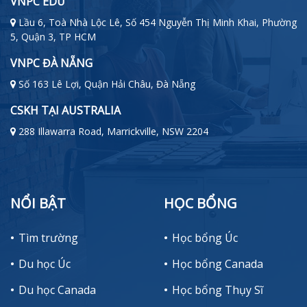
VNPC EDU
Lầu 6, Toà Nhà Lộc Lê, Số 454 Nguyễn Thị Minh Khai, Phường
5, Quận 3, TP HCM
VNPC ĐÀ NẴNG
Số 163 Lê Lợi, Quận Hải Châu, Đà Nẵng
CSKH TẠI AUSTRALIA
288 Illawarra Road, Marrickville, NSW 2204
NỔI BẬT
HỌC BỔNG
Tìm trường
Học bổng Úc
Du học Úc
Học bổng Canada
Du học Canada
Học bổng Thụy Sĩ