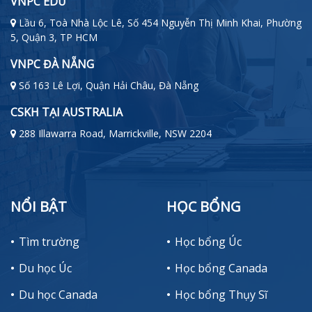
VNPC EDU
Lầu 6, Toà Nhà Lộc Lê, Số 454 Nguyễn Thị Minh Khai, Phường
5, Quận 3, TP HCM
VNPC ĐÀ NẴNG
Số 163 Lê Lợi, Quận Hải Châu, Đà Nẵng
CSKH TẠI AUSTRALIA
288 Illawarra Road, Marrickville, NSW 2204
NỔI BẬT
HỌC BỔNG
Tìm trường
Học bổng Úc
Du học Úc
Học bổng Canada
Du học Canada
Học bổng Thụy Sĩ