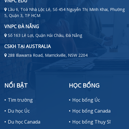
VNPC EDU
Lầu 6, Toà Nhà Lộc Lê, Số 454 Nguyễn Thị Minh Khai, Phường
5, Quận 3, TP HCM
VNPC ĐÀ NẴNG
Số 163 Lê Lợi, Quận Hải Châu, Đà Nẵng
CSKH TẠI AUSTRALIA
288 Illawarra Road, Marrickville, NSW 2204
NỔI BẬT
HỌC BỔNG
Tìm trường
Học bổng Úc
Du học Úc
Học bổng Canada
Du học Canada
Học bổng Thụy Sĩ