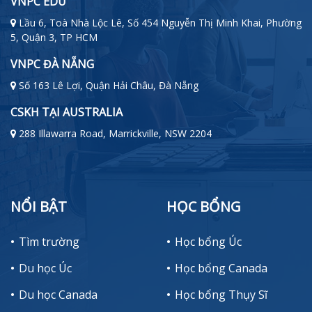
VNPC EDU
Lầu 6, Toà Nhà Lộc Lê, Số 454 Nguyễn Thị Minh Khai, Phường
5, Quận 3, TP HCM
VNPC ĐÀ NẴNG
Số 163 Lê Lợi, Quận Hải Châu, Đà Nẵng
CSKH TẠI AUSTRALIA
288 Illawarra Road, Marrickville, NSW 2204
NỔI BẬT
HỌC BỔNG
Tìm trường
Học bổng Úc
Du học Úc
Học bổng Canada
Du học Canada
Học bổng Thụy Sĩ