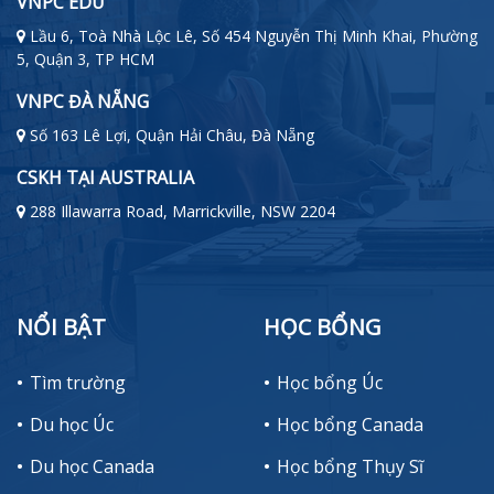
VNPC EDU
Lầu 6, Toà Nhà Lộc Lê, Số 454 Nguyễn Thị Minh Khai, Phường
5, Quận 3, TP HCM
VNPC ĐÀ NẴNG
Số 163 Lê Lợi, Quận Hải Châu, Đà Nẵng
CSKH TẠI AUSTRALIA
288 Illawarra Road, Marrickville, NSW 2204
NỔI BẬT
HỌC BỔNG
Tìm trường
Học bổng Úc
Du học Úc
Học bổng Canada
Du học Canada
Học bổng Thụy Sĩ