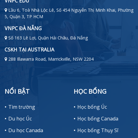
VNPC EDU
Lầu 6, Toà Nhà Lộc Lê, Số 454 Nguyễn Thị Minh Khai, Phường
5, Quận 3, TP HCM
VNPC ĐÀ NẴNG
Số 163 Lê Lợi, Quận Hải Châu, Đà Nẵng
CSKH TẠI AUSTRALIA
288 Illawarra Road, Marrickville, NSW 2204
NỔI BẬT
HỌC BỔNG
Tìm trường
Học bổng Úc
Du học Úc
Học bổng Canada
Du học Canada
Học bổng Thụy Sĩ