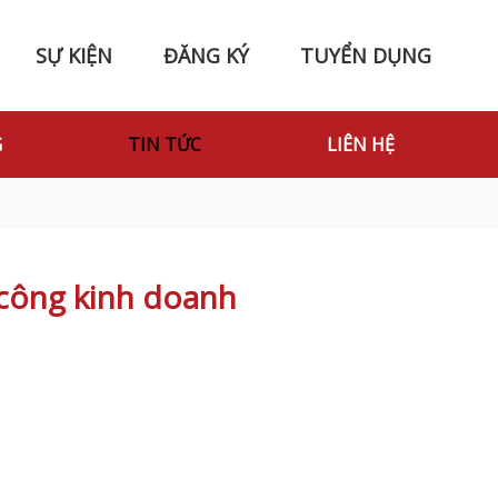
SỰ KIỆN
ĐĂNG KÝ
TUYỂN DỤNG
G
TIN TỨC
LIÊN HỆ
 công kinh doanh