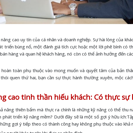
, nâng cao uy tín của cá nhân và doanh nghiệp. Sự hài lòng của kh
hát triển bùng nổ, một đánh giá tích cực hoặc một lời phê bình có 
ực bán hàng và quan hệ khách hàng, nó còn có thể ảnh hưởng đến cá
ềm hoàn toàn phụ thuộc vào mong muốn và quyết tâm của bản thân.
h thói quen thứ hai, bạn cần sự thực hành thường xuyên, mộc các
g cao tinh thần hiếu khách: Có thực sự 
ả năng thiên bẩm mà thực ra chính là những kỹ năng có thể thu nạ
ạn phát triển kỹ năng mềm? Dưới đây sẽ là một số gợi ý hữu ích:Tậ
những gợi ý tiếp theo có thành công hay không phụ thuộc vào khả 