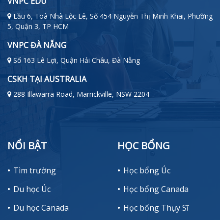
VNPC EDU
Lầu 6, Toà Nhà Lộc Lê, Số 454 Nguyễn Thị Minh Khai, Phường
5, Quận 3, TP HCM
VNPC ĐÀ NẴNG
Số 163 Lê Lợi, Quận Hải Châu, Đà Nẵng
CSKH TẠI AUSTRALIA
288 Illawarra Road, Marrickville, NSW 2204
NỔI BẬT
HỌC BỔNG
Tìm trường
Học bổng Úc
Du học Úc
Học bổng Canada
Du học Canada
Học bổng Thụy Sĩ