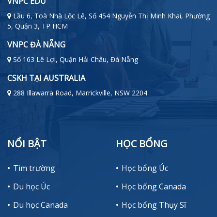
VNPC EDU
Lầu 6, Toà Nhà Lộc Lê, Số 454 Nguyễn Thị Minh Khai, Phường
5, Quận 3, TP HCM
VNPC ĐÀ NẴNG
Số 163 Lê Lợi, Quận Hải Châu, Đà Nẵng
CSKH TẠI AUSTRALIA
288 Illawarra Road, Marrickville, NSW 2204
NỔI BẬT
HỌC BỔNG
Tìm trường
Học bổng Úc
Du học Úc
Học bổng Canada
Du học Canada
Học bổng Thụy Sĩ