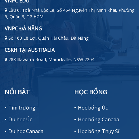
VNPC EDU
Lầu 6, Toà Nhà Lộc Lê, Số 454 Nguyễn Thị Minh Khai, Phường
5, Quận 3, TP HCM
VNPC ĐÀ NẴNG
Số 163 Lê Lợi, Quận Hải Châu, Đà Nẵng
CSKH TẠI AUSTRALIA
288 Illawarra Road, Marrickville, NSW 2204
NỔI BẬT
HỌC BỔNG
Tìm trường
Học bổng Úc
Du học Úc
Học bổng Canada
Du học Canada
Học bổng Thụy Sĩ