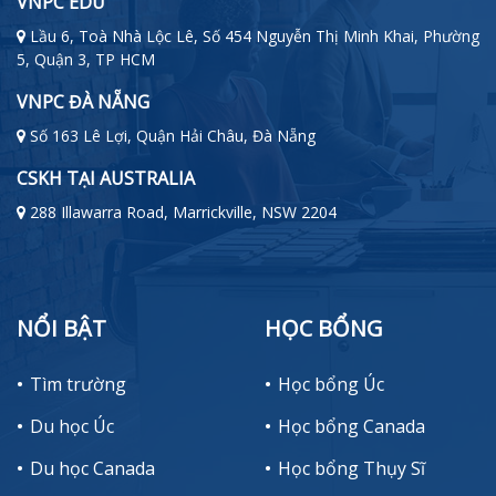
VNPC EDU
Lầu 6, Toà Nhà Lộc Lê, Số 454 Nguyễn Thị Minh Khai, Phường
5, Quận 3, TP HCM
VNPC ĐÀ NẴNG
Số 163 Lê Lợi, Quận Hải Châu, Đà Nẵng
CSKH TẠI AUSTRALIA
288 Illawarra Road, Marrickville, NSW 2204
NỔI BẬT
HỌC BỔNG
Tìm trường
Học bổng Úc
Du học Úc
Học bổng Canada
Du học Canada
Học bổng Thụy Sĩ