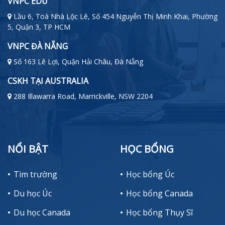
VNPC EDU
Lầu 6, Toà Nhà Lộc Lê, Số 454 Nguyễn Thị Minh Khai, Phường
5, Quận 3, TP HCM
VNPC ĐÀ NẴNG
Số 163 Lê Lợi, Quận Hải Châu, Đà Nẵng
CSKH TẠI AUSTRALIA
288 Illawarra Road, Marrickville, NSW 2204
NỔI BẬT
HỌC BỔNG
Tìm trường
Học bổng Úc
Du học Úc
Học bổng Canada
Du học Canada
Học bổng Thụy Sĩ