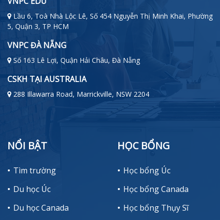
VNPC EDU
Lầu 6, Toà Nhà Lộc Lê, Số 454 Nguyễn Thị Minh Khai, Phường
5, Quận 3, TP HCM
VNPC ĐÀ NẴNG
Số 163 Lê Lợi, Quận Hải Châu, Đà Nẵng
CSKH TẠI AUSTRALIA
288 Illawarra Road, Marrickville, NSW 2204
NỔI BẬT
HỌC BỔNG
Tìm trường
Học bổng Úc
Du học Úc
Học bổng Canada
Du học Canada
Học bổng Thụy Sĩ