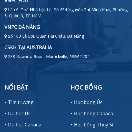
VNPC EDU
Lầu 6, Toà Nhà Lộc Lê, Số 454 Nguyễn Thị Minh Khai, Phường
5, Quận 3, TP HCM
VNPC ĐÀ NẴNG
Số 163 Lê Lợi, Quận Hải Châu, Đà Nẵng
CSKH TẠI AUSTRALIA
288 Illawarra Road, Marrickville, NSW 2204
NỔI BẬT
HỌC BỔNG
Tìm trường
Học bổng Úc
Du học Úc
Học bổng Canada
Du học Canada
Học bổng Thụy Sĩ