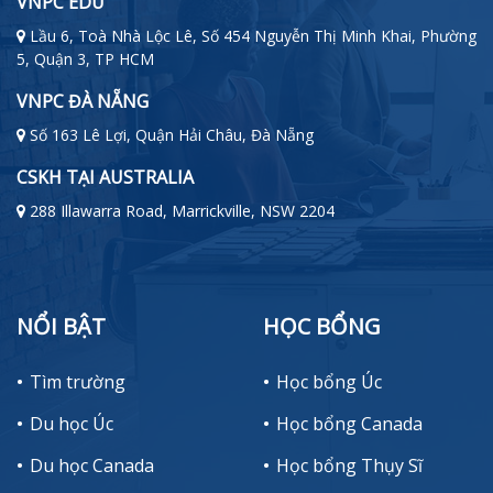
VNPC EDU
Lầu 6, Toà Nhà Lộc Lê, Số 454 Nguyễn Thị Minh Khai, Phường
5, Quận 3, TP HCM
VNPC ĐÀ NẴNG
Số 163 Lê Lợi, Quận Hải Châu, Đà Nẵng
CSKH TẠI AUSTRALIA
288 Illawarra Road, Marrickville, NSW 2204
NỔI BẬT
HỌC BỔNG
Tìm trường
Học bổng Úc
Du học Úc
Học bổng Canada
Du học Canada
Học bổng Thụy Sĩ