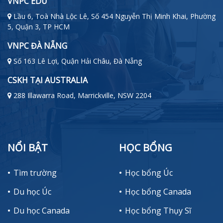
VNPC EDU
Lầu 6, Toà Nhà Lộc Lê, Số 454 Nguyễn Thị Minh Khai, Phường
5, Quận 3, TP HCM
VNPC ĐÀ NẴNG
Số 163 Lê Lợi, Quận Hải Châu, Đà Nẵng
CSKH TẠI AUSTRALIA
288 Illawarra Road, Marrickville, NSW 2204
NỔI BẬT
HỌC BỔNG
Tìm trường
Học bổng Úc
Du học Úc
Học bổng Canada
Du học Canada
Học bổng Thụy Sĩ