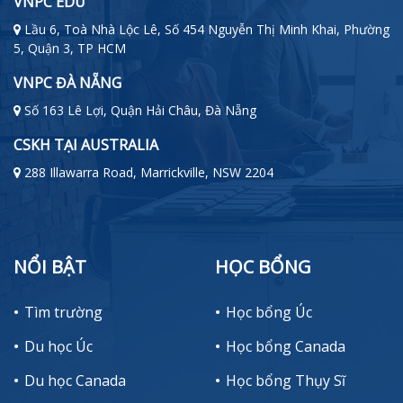
VNPC EDU
Lầu 6, Toà Nhà Lộc Lê, Số 454 Nguyễn Thị Minh Khai, Phường
5, Quận 3, TP HCM
VNPC ĐÀ NẴNG
Số 163 Lê Lợi, Quận Hải Châu, Đà Nẵng
CSKH TẠI AUSTRALIA
288 Illawarra Road, Marrickville, NSW 2204
NỔI BẬT
HỌC BỔNG
Tìm trường
Học bổng Úc
Du học Úc
Học bổng Canada
Du học Canada
Học bổng Thụy Sĩ