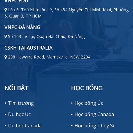
VNPC EDU
Lầu 6, Toà Nhà Lộc Lê, Số 454 Nguyễn Thị Minh Khai, Phường
5, Quận 3, TP HCM
VNPC ĐÀ NẴNG
Số 163 Lê Lợi, Quận Hải Châu, Đà Nẵng
CSKH TẠI AUSTRALIA
288 Illawarra Road, Marrickville, NSW 2204
NỔI BẬT
HỌC BỔNG
Tìm trường
Học bổng Úc
Du học Úc
Học bổng Canada
Du học Canada
Học bổng Thụy Sĩ