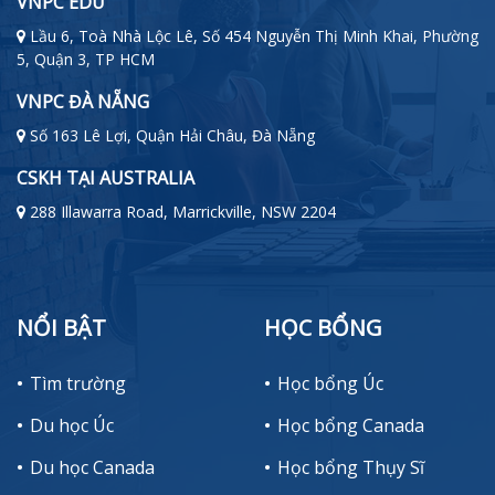
VNPC EDU
Lầu 6, Toà Nhà Lộc Lê, Số 454 Nguyễn Thị Minh Khai, Phường
5, Quận 3, TP HCM
VNPC ĐÀ NẴNG
Số 163 Lê Lợi, Quận Hải Châu, Đà Nẵng
CSKH TẠI AUSTRALIA
288 Illawarra Road, Marrickville, NSW 2204
NỔI BẬT
HỌC BỔNG
Tìm trường
Học bổng Úc
Du học Úc
Học bổng Canada
Du học Canada
Học bổng Thụy Sĩ