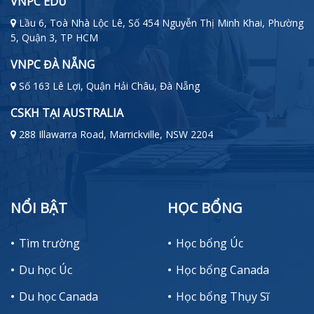
VNPC EDU
Lầu 6, Toà Nhà Lộc Lê, Số 454 Nguyễn Thị Minh Khai, Phường
5, Quận 3, TP HCM
VNPC ĐÀ NẴNG
Số 163 Lê Lợi, Quận Hải Châu, Đà Nẵng
CSKH TẠI AUSTRALIA
288 Illawarra Road, Marrickville, NSW 2204
NỔI BẬT
HỌC BỔNG
Tìm trường
Học bổng Úc
Du học Úc
Học bổng Canada
Du học Canada
Học bổng Thụy Sĩ