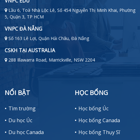
VNPC EDU
Lầu 6, Toà Nhà Lộc Lê, Số 454 Nguyễn Thị Minh Khai, Phường
5, Quận 3, TP HCM
VNPC ĐÀ NẴNG
Số 163 Lê Lợi, Quận Hải Châu, Đà Nẵng
CSKH TẠI AUSTRALIA
288 Illawarra Road, Marrickville, NSW 2204
NỔI BẬT
HỌC BỔNG
Tìm trường
Học bổng Úc
Du học Úc
Học bổng Canada
Du học Canada
Học bổng Thụy Sĩ