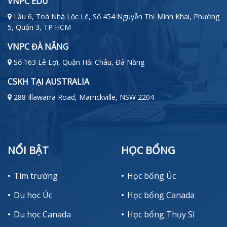
VNPC EDU
Lầu 6, Toà Nhà Lộc Lê, Số 454 Nguyễn Thị Minh Khai, Phường
5, Quận 3, TP HCM
VNPC ĐÀ NẴNG
Số 163 Lê Lợi, Quận Hải Châu, Đà Nẵng
CSKH TẠI AUSTRALIA
288 Illawarra Road, Marrickville, NSW 2204
NỔI BẬT
HỌC BỔNG
Tìm trường
Học bổng Úc
Du học Úc
Học bổng Canada
Du học Canada
Học bổng Thụy Sĩ