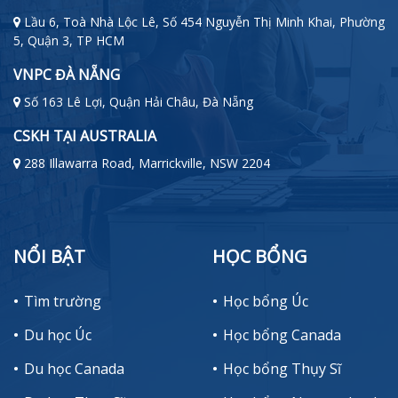
Lầu 6, Toà Nhà Lộc Lê, Số 454 Nguyễn Thị Minh Khai, Phường
5, Quận 3, TP HCM
VNPC ĐÀ NẴNG
Số 163 Lê Lợi, Quận Hải Châu, Đà Nẵng
CSKH TẠI AUSTRALIA
288 Illawarra Road, Marrickville, NSW 2204
NỔI BẬT
HỌC BỔNG
Tìm trường
Học bổng Úc
Du học Úc
Học bổng Canada
Du học Canada
Học bổng Thụy Sĩ