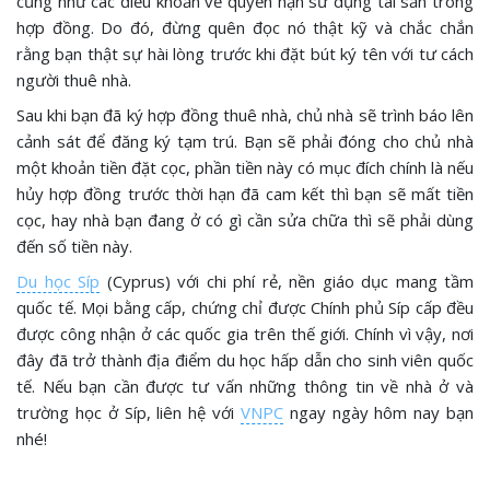
cũng như các điều khoản về quyền hạn sử dụng tài sản trong
hợp đồng. Do đó, đừng quên đọc nó thật kỹ và chắc chắn
rằng bạn thật sự hài lòng trước khi đặt bút ký tên với tư cách
người thuê nhà.
Sau khi bạn đã ký hợp đồng thuê nhà, chủ nhà sẽ trình báo lên
cảnh sát để đăng ký tạm trú. Bạn sẽ phải đóng cho chủ nhà
một khoản tiền đặt cọc, phần tiền này có mục đích chính là nếu
hủy hợp đồng trước thời hạn đã cam kết thì bạn sẽ mất tiền
cọc, hay nhà bạn đang ở có gì cần sửa chữa thì sẽ phải dùng
đến số tiền này.
Du học Síp
(Cyprus) với chi phí rẻ, nền giáo dục mang tầm
quốc tế. Mọi bằng cấp, chứng chỉ được Chính phủ Síp cấp đều
được công nhận ở các quốc gia trên thế giới. Chính vì vậy, nơi
đây đã trở thành địa điểm du học hấp dẫn cho sinh viên quốc
tế. Nếu bạn cần được tư vấn những thông tin về nhà ở và
trường học ở Síp, liên hệ với
VNPC
ngay ngày hôm nay bạn
nhé!