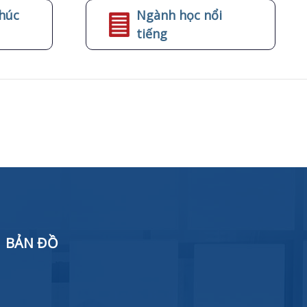
húc
Ngành học nổi
tiếng
BẢN ĐỒ