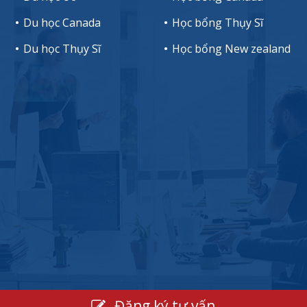
Du học Canada
Học bổng Thụy Sĩ
Du học Thụy Sĩ
Học bổng New zealand
Đăng ký tư vấn