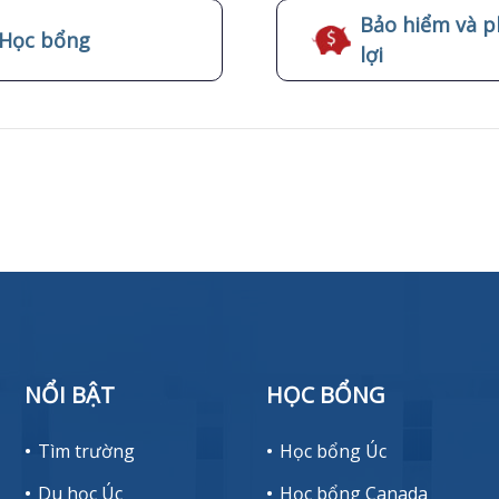
Bảo hiểm và p
Học bổng
lợi
NỔI BẬT
HỌC BỔNG
Tìm trường
Học bổng Úc
Du học Úc
Học bổng Canada