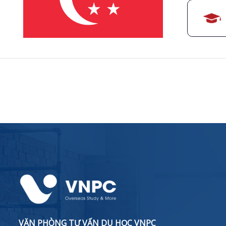
VĂN PHÒNG TƯ VẤN DU HỌC VNPC