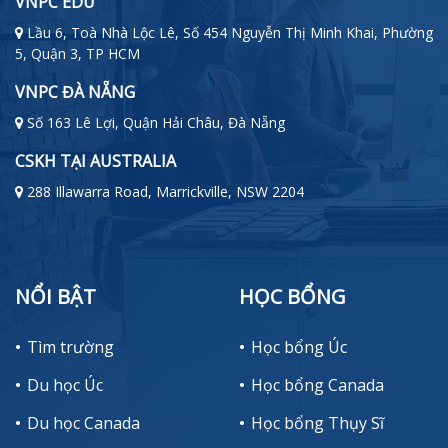
VNPC EDU
Lầu 6, Toà Nhà Lộc Lê, Số 454 Nguyễn Thị Minh Khai, Phường
5, Quận 3, TP HCM
VNPC ĐÀ NẴNG
Số 163 Lê Lợi, Quận Hải Châu, Đà Nẵng
CSKH TẠI AUSTRALIA
288 Illawarra Road, Marrickville, NSW 2204
NỔI BẬT
HỌC BỔNG
Tìm trường
Học bổng Úc
Du học Úc
Học bổng Canada
Du học Canada
Học bổng Thụy Sĩ