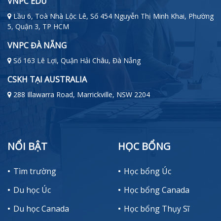
VNPC EDU
Lầu 6, Toà Nhà Lộc Lê, Số 454 Nguyễn Thị Minh Khai, Phường
5, Quận 3, TP HCM
VNPC ĐÀ NẴNG
Số 163 Lê Lợi, Quận Hải Châu, Đà Nẵng
CSKH TẠI AUSTRALIA
288 Illawarra Road, Marrickville, NSW 2204
NỔI BẬT
HỌC BỔNG
Tìm trường
Học bổng Úc
Du học Úc
Học bổng Canada
Du học Canada
Học bổng Thụy Sĩ