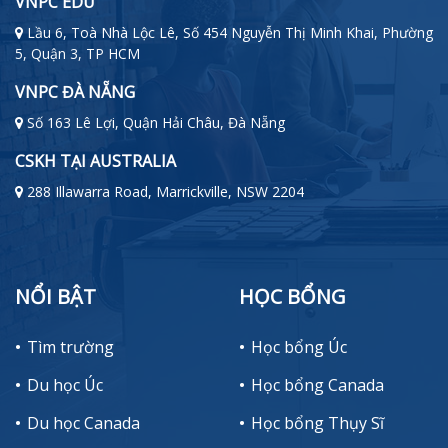
VNPC EDU
Lầu 6, Toà Nhà Lộc Lê, Số 454 Nguyễn Thị Minh Khai, Phường
5, Quận 3, TP HCM
VNPC ĐÀ NẴNG
Số 163 Lê Lợi, Quận Hải Châu, Đà Nẵng
CSKH TẠI AUSTRALIA
288 Illawarra Road, Marrickville, NSW 2204
NỔI BẬT
HỌC BỔNG
Tìm trường
Học bổng Úc
Du học Úc
Học bổng Canada
Du học Canada
Học bổng Thụy Sĩ