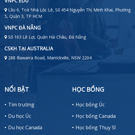
VNPC EDU
Lầu 6, Toà Nhà Lộc Lê, Số 454 Nguyễn Thị Minh Khai, Phường
5, Quận 3, TP HCM
VNPC ĐÀ NẴNG
Số 163 Lê Lợi, Quận Hải Châu, Đà Nẵng
CSKH TẠI AUSTRALIA
288 Illawarra Road, Marrickville, NSW 2204
NỔI BẬT
HỌC BỔNG
Tìm trường
Học bổng Úc
Du học Úc
Học bổng Canada
Du học Canada
Học bổng Thụy Sĩ