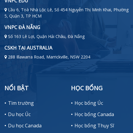
VNPC EDU
Lầu 6, Toà Nhà Lộc Lê, Số 454 Nguyễn Thị Minh Khai, Phường
5, Quận 3, TP HCM
VNPC ĐÀ NẴNG
Số 163 Lê Lợi, Quận Hải Châu, Đà Nẵng
CSKH TẠI AUSTRALIA
288 Illawarra Road, Marrickville, NSW 2204
NỔI BẬT
HỌC BỔNG
Tìm trường
Học bổng Úc
Du học Úc
Học bổng Canada
Du học Canada
Học bổng Thụy Sĩ