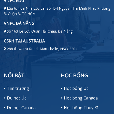
VNPC EDU
Lầu 6, Toà Nhà Lộc Lê, Số 454 Nguyễn Thị Minh Khai, Phường
5, Quận 3, TP HCM
VNPC ĐÀ NẴNG
Số 163 Lê Lợi, Quận Hải Châu, Đà Nẵng
CSKH TẠI AUSTRALIA
288 Illawarra Road, Marrickville, NSW 2204
NỔI BẬT
HỌC BỔNG
Tìm trường
Học bổng Úc
Du học Úc
Học bổng Canada
Du học Canada
Học bổng Thụy Sĩ