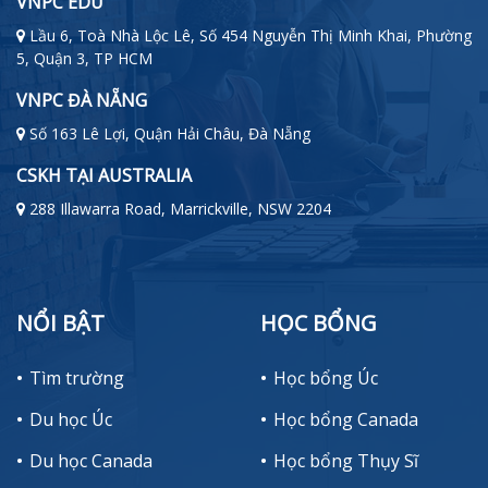
VNPC EDU
Lầu 6, Toà Nhà Lộc Lê, Số 454 Nguyễn Thị Minh Khai, Phường
5, Quận 3, TP HCM
VNPC ĐÀ NẴNG
Số 163 Lê Lợi, Quận Hải Châu, Đà Nẵng
CSKH TẠI AUSTRALIA
288 Illawarra Road, Marrickville, NSW 2204
NỔI BẬT
HỌC BỔNG
Tìm trường
Học bổng Úc
Du học Úc
Học bổng Canada
Du học Canada
Học bổng Thụy Sĩ