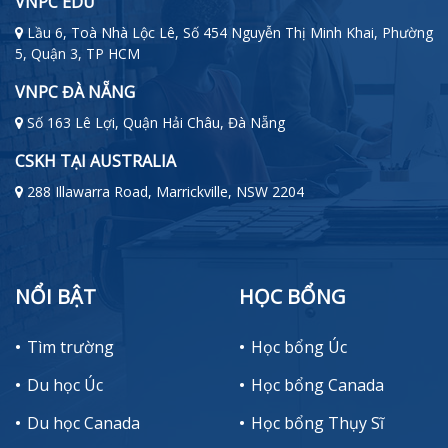
VNPC EDU
Lầu 6, Toà Nhà Lộc Lê, Số 454 Nguyễn Thị Minh Khai, Phường
5, Quận 3, TP HCM
VNPC ĐÀ NẴNG
Số 163 Lê Lợi, Quận Hải Châu, Đà Nẵng
CSKH TẠI AUSTRALIA
288 Illawarra Road, Marrickville, NSW 2204
NỔI BẬT
HỌC BỔNG
Tìm trường
Học bổng Úc
Du học Úc
Học bổng Canada
Du học Canada
Học bổng Thụy Sĩ